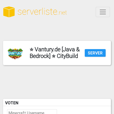
⭐ Vantury.de [Java &
SERVER
Bedrock] ⭐ CityBuild
VOTEN