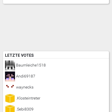
LETZTE VOTES
Baumleiche1518
Andi69187
waynecks
.Klosteintreter
.Sebi8309