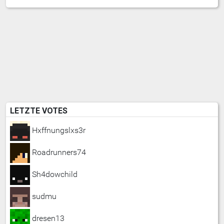
LETZTE VOTES
Hxffnungslxs3r
Roadrunners74
Sh4dowchild
sudmu
dresen13