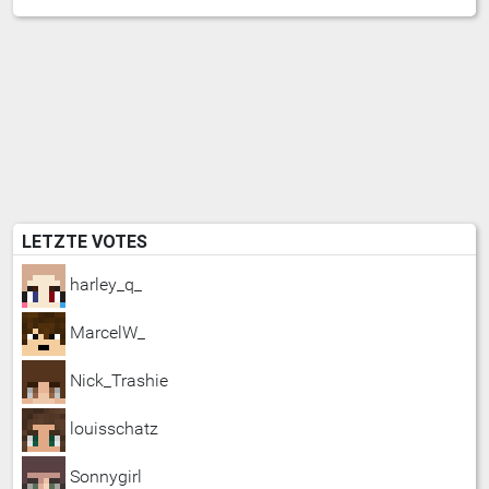
LETZTE VOTES
harley_q_
MarcelW_
Nick_Trashie
louisschatz
Sonnygirl