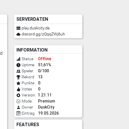
SERVERDATEN
play.duskcity.de
discord.gg/zQqqZWj6uh
INFORMATION
nd
Offline
Status
51,61%
Uptime
0/100
Spieler
13
Rekord
0
Punkte
0
Votes
1.21.11
Version
Premium
Mode
DuskCity
Owner
19.05.2026
Eintrag
FEATURES