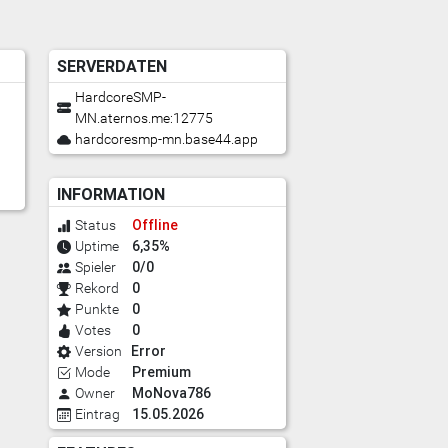
SERVERDATEN
HardcoreSMP-
MN.aternos.me:12775
hardcoresmp-mn.base44.app
INFORMATION
Offline
Status
6,35%
Uptime
0/0
Spieler
0
Rekord
0
Punkte
0
Votes
Error
Version
Premium
Mode
MoNova786
Owner
15.05.2026
Eintrag