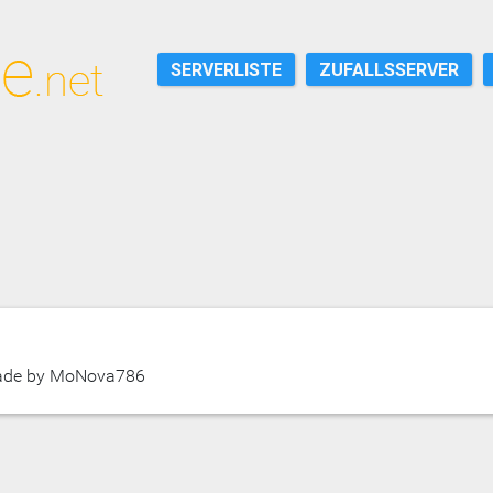
SERVERLISTE
ZUFALLSSERVER
ade by MoNova786