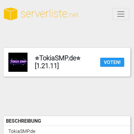
⭐️TokiaSMP.de⭐️
VOTEN!
[1.21.11]
BESCHREIBUNG
TokiaSMP.de