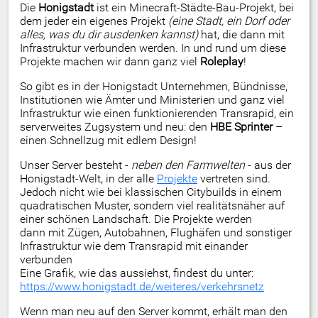
Die
Honigstadt
ist ein Minecraft-Städte-Bau-Projekt, bei
dem jeder ein eigenes Projekt
(eine Stadt, ein Dorf oder
alles, was du dir ausdenken kannst)
hat, die dann mit
Infrastruktur verbunden werden. In und rund um diese
Projekte machen wir dann ganz viel
Roleplay
!
So gibt es in der Honigstadt Unternehmen, Bündnisse,
Institutionen wie Ämter und Ministerien und ganz viel
Infrastruktur wie einen funktionierenden Transrapid, ein
serverweites Zugsystem und neu: den
HBE Sprinter
–
einen Schnellzug mit edlem Design!
Unser Server besteht -
neben den Farmwelten
- aus der
Honigstadt-Welt, in der alle
Projekte
vertreten sind.
Jedoch nicht wie bei klassischen Citybuilds in einem
quadratischen Muster, sondern viel realitätsnäher auf
einer schönen Landschaft. Die Projekte werden
dann mit Zügen, Autobahnen, Flughäfen und sonstiger
Infrastruktur wie dem Transrapid mit einander
verbunden
Eine Grafik, wie das aussiehst, findest du unter:
https://www.honigstadt.de/weiteres/verkehrsnetz
Wenn man neu auf den Server kommt, erhält man den