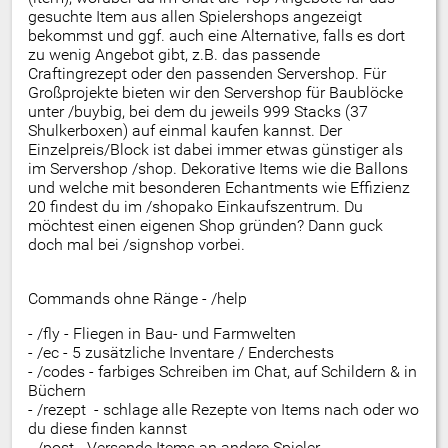
gesuchte Item aus allen Spielershops angezeigt
bekommst und ggf. auch eine Alternative, falls es dort
zu wenig Angebot gibt, z.B. das passende
Craftingrezept oder den passenden Servershop. Für
Großprojekte bieten wir den Servershop für Baublöcke
unter /buybig, bei dem du jeweils 999 Stacks (37
Shulkerboxen) auf einmal kaufen kannst. Der
Einzelpreis/Block ist dabei immer etwas günstiger als
im Servershop /shop. Dekorative Items wie die Ballons
und welche mit besonderen Echantments wie Effizienz
20 findest du im /shopako Einkaufszentrum. Du
möchtest einen eigenen Shop gründen? Dann guck
doch mal bei /signshop vorbei.
Commands ohne Ränge - /help
- /fly - Fliegen in Bau- und Farmwelten
- /ec - 5 zusätzliche Inventare / Enderchests
- /codes - farbiges Schreiben im Chat, auf Schildern & in
Büchern
- /rezept - schlage alle Rezepte von Items nach oder wo
du diese finden kannst
- /post - Versende Items an andere Spieler