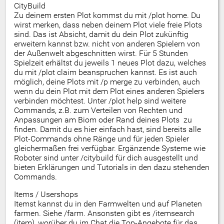
CityBuild
Zu deinem ersten Plot kommst du mit /plot home. Du
wirst merken, dass neben deinem Plot viele freie Plots
sind. Das ist Absicht, damit du dein Plot zukünftig
erweitern kannst bzw. nicht von anderen Spielern von
der Außenwelt abgeschnitten wirst. Für 5 Stunden
Spielzeit erhältst du jeweils 1 neues Plot dazu, welches
du mit /plot claim beanspruchen kannst. Es ist auch
möglich, deine Plots mit /p merge zu verbinden, auch
wenn du dein Plot mit dem Plot eines anderen Spielers
verbinden möchtest. Unter /plot help sind weitere
Commands, z.B. zum Verteilen von Rechten und
Anpassungen am Biom oder Rand deines Plots zu
finden. Damit du es hier einfach hast, sind bereits alle
Plot-Commands ohne Ränge und für jeden Spieler
gleichermaßen frei verfügbar. Ergänzende Systeme wie
Roboter sind unter /citybuild für dich ausgestellt und
bieten Erklärungen und Tutorials in den dazu stehenden
Commands.
Items / Usershops
Itemst kannst du in den Farmwelten und auf Planeten
farmen. Siehe /farm. Ansonsten gibt es /itemsearch
(item), worüber du im Chat die Top-Angebote für das