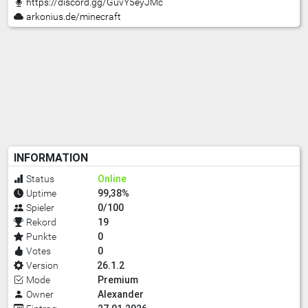
https://discord.gg/GuvY5eyJMc
arkonius.de/minecraft
INFORMATION
Online
Status
99,38%
Uptime
0/100
Spieler
19
Rekord
0
Punkte
0
Votes
26.1.2
Version
Premium
Mode
Alexander
Owner