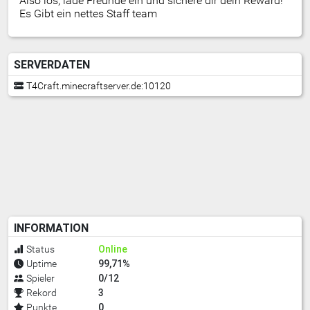
Also los, lade Freunde ein und sichere dir dein Reward!
Es Gibt ein nettes Staff team
SERVERDATEN
T4Craft.minecraftserver.de:10120
INFORMATION
Online
Status
99,71%
Uptime
0/12
Spieler
3
Rekord
0
Punkte