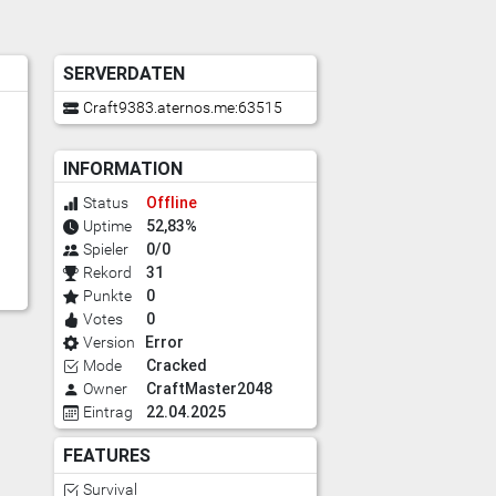
SERVERDATEN
Craft9383.aternos.me:63515
INFORMATION
Offline
Status
52,83%
Uptime
0/0
Spieler
31
Rekord
0
Punkte
0
Votes
Error
Version
Cracked
Mode
CraftMaster2048
Owner
22.04.2025
Eintrag
FEATURES
Survival