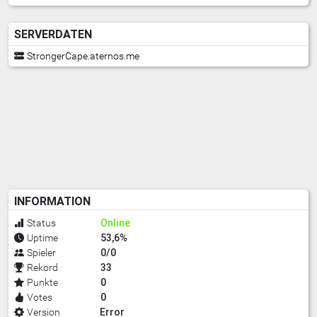
SERVERDATEN
StrongerCape.aternos.me
INFORMATION
Online
Status
53,6%
Uptime
0/0
Spieler
33
Rekord
0
Punkte
0
Votes
Error
Version