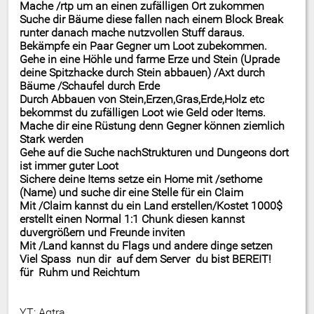
Mache /rtp um an einen zufälligen Ort zukommen
Suche dir Bäume diese fallen nach einem Block Break
runter danach mache nutzvollen Stuff daraus.
Bekämpfe ein Paar Gegner um Loot zubekommen.
Gehe in eine Höhle und farme Erze und Stein (Uprade
deine Spitzhacke durch Stein abbauen) /Axt durch
Bäume /Schaufel durch Erde
Durch Abbauen von Stein,Erzen,Gras,Erde,Holz etc
bekommst du zufälligen Loot wie Geld oder Items.
Mache dir eine Rüstung denn Gegner können ziemlich
Stark werden
Gehe auf die Suche nach
Strukturen
und Dungeons dort
ist immer guter Loot
Sichere deine Items setze ein Home mit /sethome
(Name) und suche dir eine Stelle für ein Claim
Mit /Claim kannst du ein Land erstellen/Kostet 1000$
erstellt einen Normal 1:1 Chunk diesen kannst
du
vergrößern
und Freunde inviten
Mit /Land kannst du Flags und andere dinge setzen
Viel Spass nun dir auf dem Server du bist BEREIT!
für Ruhm und Reichtum
YT: Aqtra