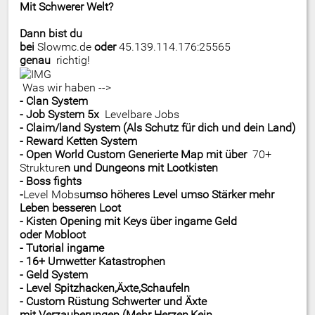
Mit Schwerer Welt?
Dann bist du
bei
Slowmc.de
oder
45.139.114.176:25565
genau
richtig!
Was wir haben -->
- Clan System
- Job System 5x
Levelbare Jobs
- Claim/land System (Als Schutz für dich und dein Land)
- Reward Ketten System
- Open World Custom Generierte Map mit über
70+
Strukture
n und Dungeons mit Lootkisten
- Boss fights
-
Level Mobs
umso höheres Level umso Stärker mehr
Leben besseren Loot
- Kisten Opening mit Keys über ingame Geld
oder Mobloot
- Tutorial ingame
- 16+ Umwetter Katastrophen
- Geld System
- Level Spitzhacken,Äxte,Schaufeln
- Custom Rüstung Schwerter und Äxte
mit Verzauberungen (Mehr Herzen,Kein