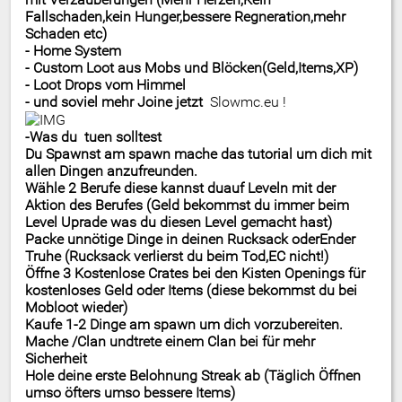
Fallschaden,kein Hunger,bessere Regneration,mehr
Schaden etc)
- Home System
- Custom Loot aus Mobs und Blöcken(Geld,Items,XP)
- Loot Drops vom Himmel
-
un
d soviel mehr Joine jetz
t
Slowmc.eu !
-Was du
tuen
solltest
Du Spawnst am spawn mache das tutorial um dich mit
allen Dingen anzufreunden.
Wähle 2 Berufe diese kannst du
auf Leveln
mit der
Aktion des Berufes (Geld bekommst du immer beim
Level Uprade was du diesen Level gemacht hast)
Packe unnötige Dinge in deinen Rucksack oder
Ender
Truhe
(Rucksack verlierst du beim Tod,EC nicht!)
Öffne 3 Kostenlose Crates bei den Kisten Openings für
kostenloses Geld oder Items (diese bekommst du bei
Mobloot wieder)
Kaufe 1-2 Dinge am spawn um dich vorzubereiten.
Mache /Clan und
trete
einem Clan bei für mehr
Sicherheit
Hole deine erste Belohnung Streak ab (Täglich Öffnen
umso öfters umso bessere Items)