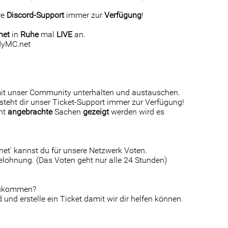
re
Discord-Support
immer zur
Verfügung
!
net
in
Ruhe
mal
LIVE
an.
ndyMC.net
mit unser Community unterhalten und austauschen.
teht dir unser Ticket-Support immer zur Verfügung!
cht
angebrachte
Sachen
gezeigt
werden wird es
net' kannst du für unsere Netzwerk Voten.
Belohnung. (Das Voten geht nur alle 24 Stunden)
zukommen?
nd erstelle ein Ticket damit wir dir helfen können.