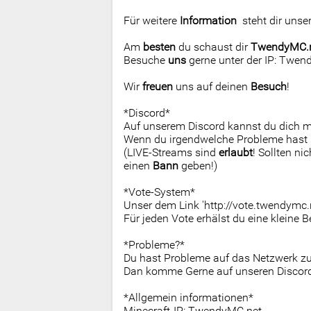
Für weitere
Information
steht dir unse
Am
besten
du schaust dir
TwendyMC.
Besuche
uns
gerne unter der IP: Twe
Wir
freuen
uns auf deinen
Besuch
!
*Discord*
Auf unserem Discord kannst du dich 
Wenn du irgendwelche Probleme hast s
(LIVE-Streams sind
erlaubt
! Sollten ni
einen
Bann
geben!)
*Vote-System*
Unser dem Link 'http://vote.twendymc.
Für jeden Vote erhälst du eine kleine 
*Probleme?*
Du hast Probleme auf das Netzwerk 
Dan komme Gerne auf unseren Discord u
*Allgemein informationen*
Minecraft-IP: TwendyMC.net