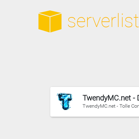
TwendyMC.net - D
TwendyMC.net - Tolle C