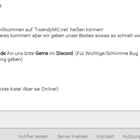
t
h willkommen auf 'TwendyMC.net' heißen können!
eres kommen! aber wir geben unser Bestes sowas so schnell wi
lde
ihn uns bitte
Gerne
im
Discord
. (Für Wichtige/Schlimme Bug
ung geben)
ote kiste! Aber sei Online!)
Votifier testen
Server melden
Kontakt
Nutzun