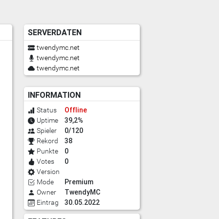
SERVERDATEN
twendymc.net
twendymc.net
twendymc.net
INFORMATION
Offline
Status
39,2%
Uptime
0/120
Spieler
38
Rekord
0
Punkte
0
Votes
Version
Premium
Mode
TwendyMC
Owner
30.05.2022
Eintrag