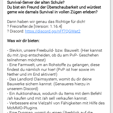
Survival-Server der alten Schule?
Du bist ein Freund der Überschaubarkeit und würdest
gerne wie damals Survival in vollen Zügen erleben?
Dann haben wir genau das Richtige für dich!
? Freicrafter.de [Version: 1.16.4]
? Discord:
https://discord.gg/nFf7QGWat2
Was wir dir bieten:
- Slevkin, unsere Freebuild- bzw. Bauwelt. (Hier kannst
du mit /pvp entscheiden, ob du am PvP- Geschehen
teilnehmen möchtest)
- Eine Farmwelt, um an Rohstoffe zu gelangen, diese
findest du nämlich nur hier! (PvP ist hier sowie im
Nether und im End aktiviert!)
- Das Landlord Claimsystem, womit du dir deine
Bauwerke sichern kannst. (Genaueres hierzu in
unserem Discord)
- Ein Auktionshaus, wodurch du Items mit dem Befehl
/ah kaufen und mit /ah sell verkaufen kannst.
- Verbessere eine Vielzahl von Fähigkeiten mit Hilfe des
McMMO-Plugins.
- Eine Dynmap, womit du einen Überblick auf die