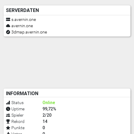
SERVERDATEN
s.avernin.one
avernin.one
3dmap.avernin.one
INFORMATION
Online
Status
99,72%
Uptime
2/20
Spieler
14
Rekord
0
Punkte
0
Votes