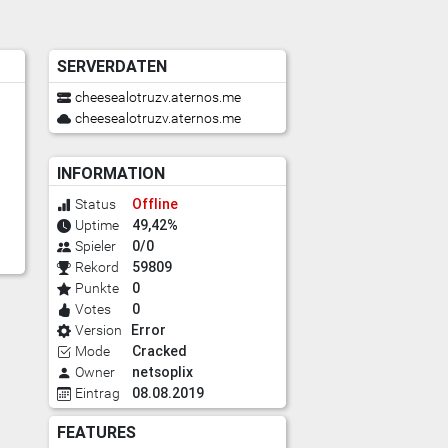
SERVERDATEN
cheesealotruzv.aternos.me
cheesealotruzv.aternos.me
INFORMATION
Offline
Status
49,42%
Uptime
0/0
Spieler
59809
Rekord
0
Punkte
0
Votes
Error
Version
Cracked
Mode
netsoplix
Owner
08.08.2019
Eintrag
FEATURES