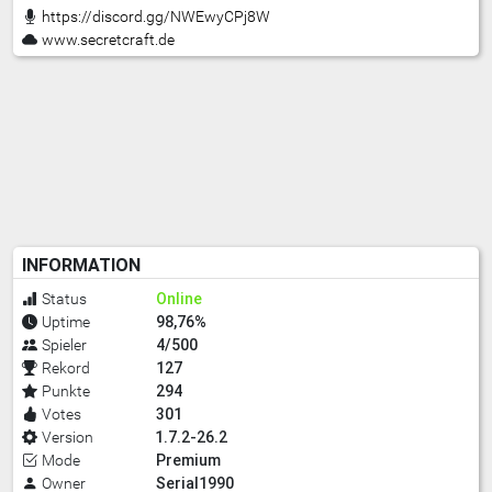
https://discord.gg/NWEwyCPj8W
www.secretcraft.de
INFORMATION
Online
Status
98,76%
Uptime
4/500
Spieler
127
Rekord
294
Punkte
301
Votes
1.7.2-26.2
Version
Premium
Mode
Serial1990
Owner