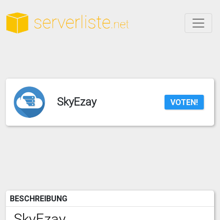
SkyEzay
VOTEN!
BESCHREIBUNG
SkyEzay